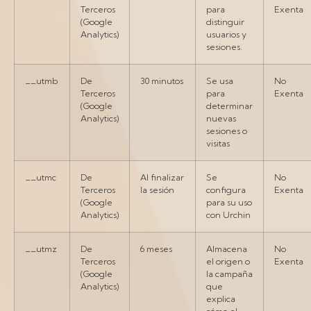
Terceros
para
Exenta
(Google
distinguir
Analytics)
usuarios y
sesiones.
__utmb
De
30 minutos
Se usa
No
Terceros
para
Exenta
(Google
determinar
Analytics)
nuevas
sesiones o
visitas
__utmc
De
Al finalizar
Se
No
Terceros
la sesión
configura
Exenta
(Google
para su uso
Analytics)
con Urchin
__utmz
De
6 meses
Almacena
No
Terceros
el origen o
Exenta
(Google
la campaña
Analytics)
que
explica